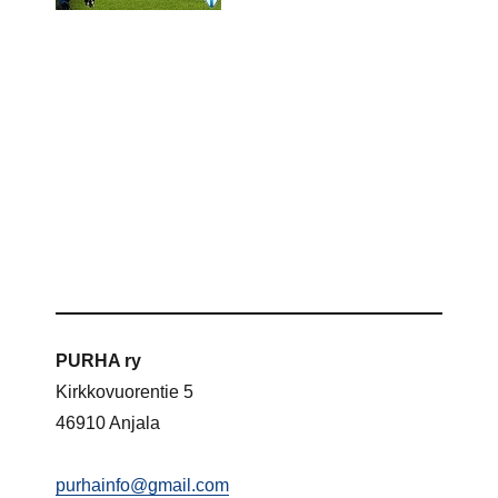
PURHA ry
Kirkkovuorentie 5
46910 Anjala
purhainfo@gmail.com