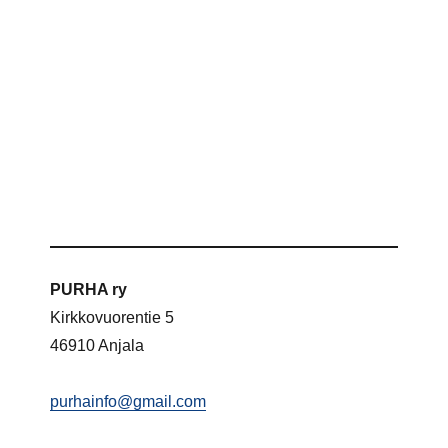
PURHA ry
Kirkkovuorentie 5
46910 Anjala
purhainfo@gmail.com