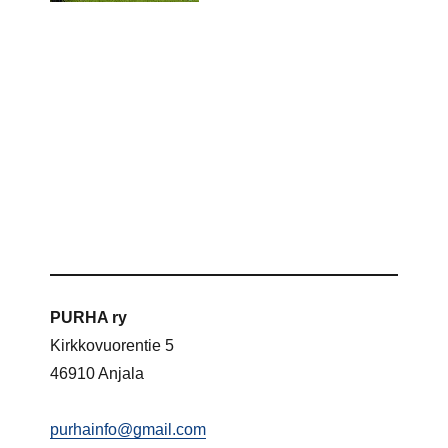
PURHA ry
Kirkkovuorentie 5
46910 Anjala
purhainfo@gmail.com