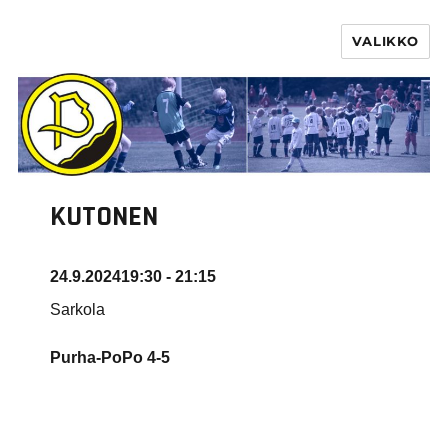
VALIKKO
PURHA RY
KUTONEN
24.9.2024
19:30 - 21:15
Sarkola
Purha-PoPo
4-5