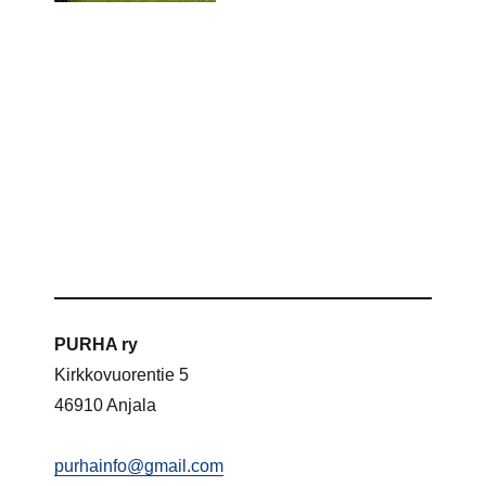
PURHA ry
Kirkkovuorentie 5
46910 Anjala
purhainfo@gmail.com