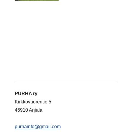
PURHA ry
Kirkkovuorentie 5
46910 Anjala
purhainfo@gmail.com