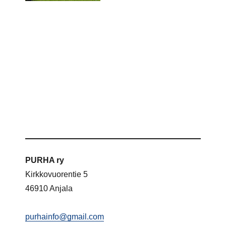
PURHA ry
Kirkkovuorentie 5
46910 Anjala
purhainfo@gmail.com