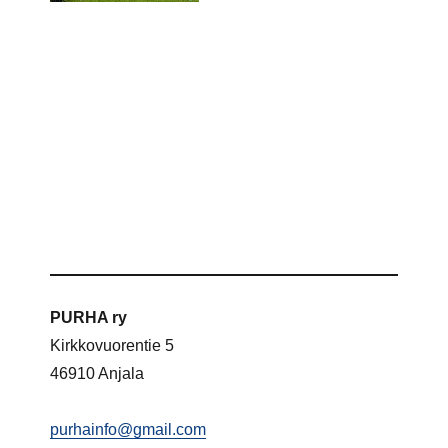
PURHA ry
Kirkkovuorentie 5
46910 Anjala
purhainfo@gmail.com