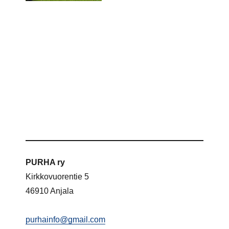
PURHA ry
Kirkkovuorentie 5
46910 Anjala
purhainfo@gmail.com