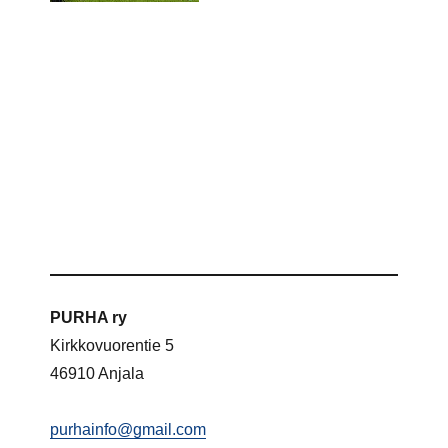
PURHA ry
Kirkkovuorentie 5
46910 Anjala
purhainfo@gmail.com