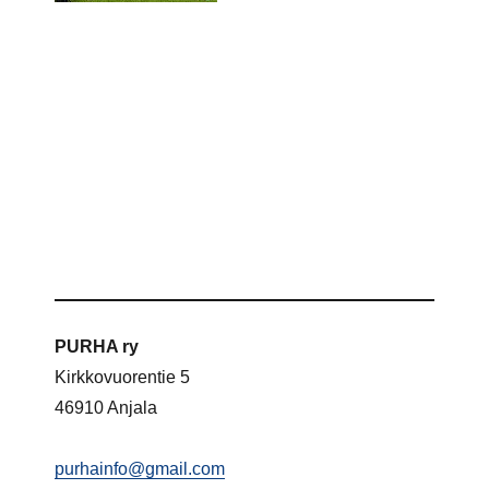
PURHA ry
Kirkkovuorentie 5
46910 Anjala
purhainfo@gmail.com