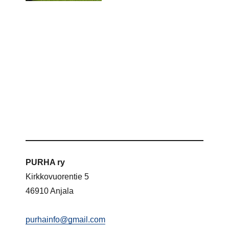
PURHA ry
Kirkkovuorentie 5
46910 Anjala
purhainfo@gmail.com