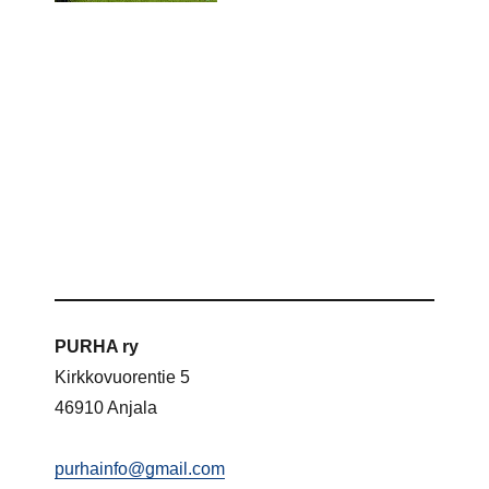
PURHA ry
Kirkkovuorentie 5
46910 Anjala
purhainfo@gmail.com