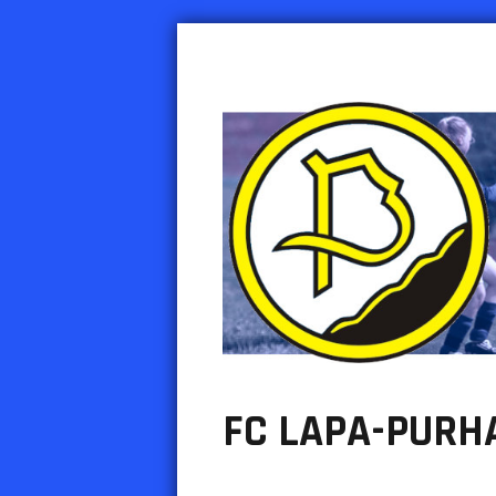
PURHA RY
Urheiluseura Inkeroisten Purha
FC LAPA-PURH