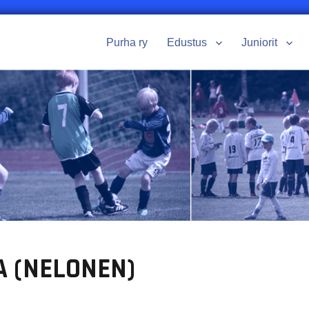
Purha ry
Edustus
Juniorit
A (NELONEN)